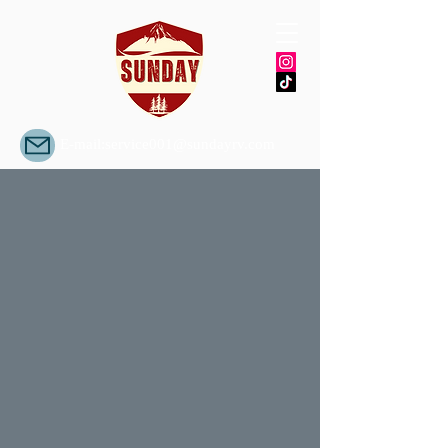
E-mail:
service001@sundayrv.com