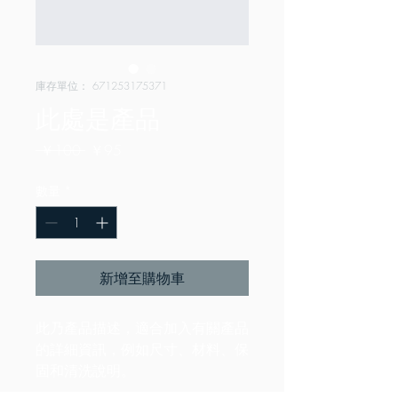
庫存單位： 671253175371
此處是產品
一
促
 ￥100 
￥95
般
銷
價
價
數量
*
格
格
新增至購物車
此乃產品描述，適合加入有關產品
的詳細資訊，例如尺寸、材料、保
固和清洗說明。