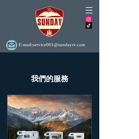
E-mail:
service001@sundayrv.com
我們的服務