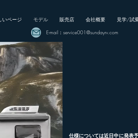
しいページ
モデル
販売店
会社概要
見学/試
E-mail：
service001@sundayrv.com
仕様については近日中に発表